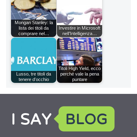
Mongan Stanley: la
lista dei titoli da
Investire in Microsoft
comprare nel…
nell’Intelligenza…
Titoli High Yield, ecco
Lusso, tre titoli da
perché vale la pena
tenere d'occhio
puntare