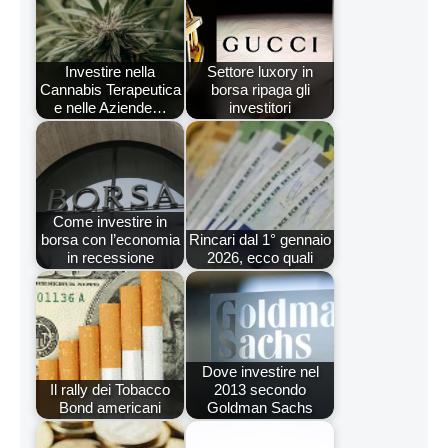
Investire nella
Settore luxory in
Cannabis Terapeutica
borsa ripaga gli
e nelle Aziende…
investitori
Come investire in
borsa con l’economia
Rincari dal 1° gennaio
in recessione
2026, ecco quali
Dove investire nel
Il rally dei Tobacco
2013 secondo
Bond americani
Goldman Sachs