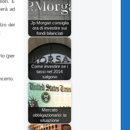
iori. È
ierà ad
Jp Morgan consiglia
lzo dei
ora di investire sui
.
fondi bilanciati
rto (per
Come investire se i
tassi nel 2014
salgono
ncerto.
Mercato
obbligazionario: la
situazione