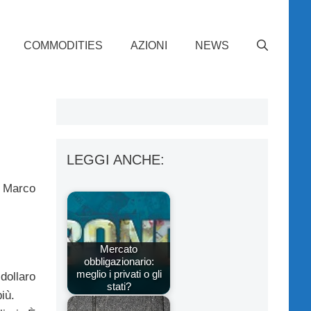
COMMODITIES
AZIONI
NEWS
LEGGI ANCHE:
a Marco
Mercato
obbligazionario:
meglio i privati o gli
dollaro
stati?
iù.