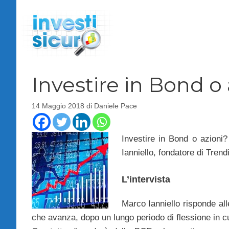
Vai
al
contenuto
Investire in Bond o
14 Maggio 2018
di
Daniele Pace
Investire in Bond o azioni?
Ianniello, fondatore di Tren
L’intervista
Marco Ianniello risponde all
che avanza, dopo un lungo periodo di flessione in c