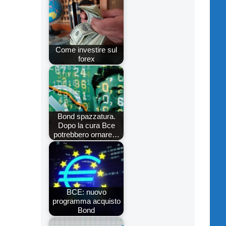
Come investire sul
forex
Bond spazzatura.
Dopo la cura Bce
potrebbero ornare…
BCE: nuovo
programma acquisto
Bond