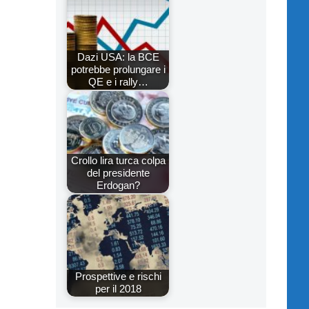
Dazi USA: la BCE
potrebbe prolungare i
QE e i rally…
Crollo lira turca colpa
del presidente
Erdogan?
Prospettive e rischi
per il 2018