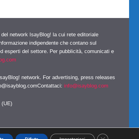
 del network IsayBlog! la cui rete editoriale
 informazione indipendente che contano sul
d esperti del settore. Per pubblicità, comunicati e
log.com
 IsayBlog! network. For advertising, press releases
fo@isayblog.comContattaci
:
info@isayblog.com
y (UE)
CLOSE GDPR CO