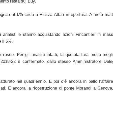
imento resta sul Buy.
dagnare il 6% circa a Piazza Affari in apertura. A metà matti
li analisti e stanno acquistando azioni Fincantieri in mas
 il 5%.
roseo. Per gli analisti infatti, la quotata farà molto megli
r 2018-22 è confermato, dallo stesso Amministratore Dele
tturato nel quadriennio. E poi c’è ancora in ballo l’affair
ati. E ancora la ricostruzione di ponte Morandi a Genova,