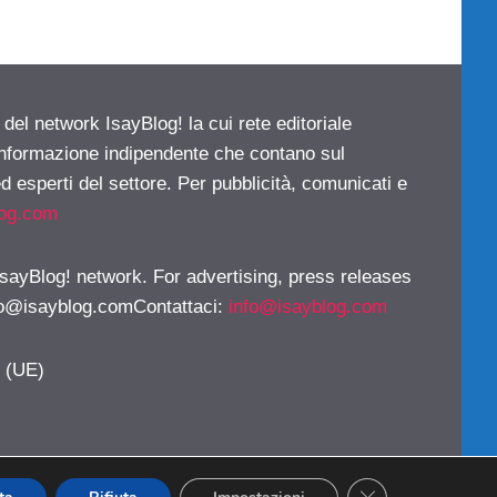
 del network IsayBlog! la cui rete editoriale
 informazione indipendente che contano sul
d esperti del settore. Per pubblicità, comunicati e
log.com
 IsayBlog! network. For advertising, press releases
fo@isayblog.comContattaci
:
info@isayblog.com
y (UE)
CLOSE GDPR CO