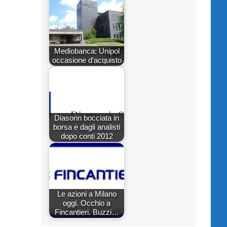
Mediobanca: Unipol
occasione d'acquisto
Diasorin bocciata in
borsa e dagli analisti
dopo conti 2012
Le azioni a Milano
oggi. Occhio a
Fincantieri. Buzzi…