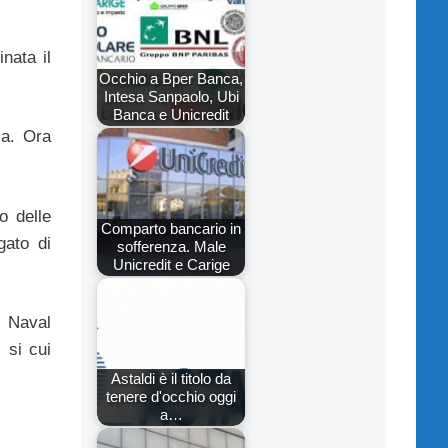
nata il
Occhio a Bper Banca,
Intesa Sanpaolo, Ubi
Banca e Unicredit
sa. Ora
o delle
Comparto bancario in
gato di
sofferenza. Male
Unicredit e Carige
e Naval
 si cui
Astaldi è il titolo da
tenere d'occhio oggi
a…