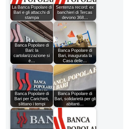
La Banca Popolare di
Sentenza record: ex
Bari e gli attacchi di
banchieri di Tercas
stampa
devono 368…
Banca Popolare di
Bari: la
Banca Popolare di
cartolarizzazione si
Bari, inaugurata la
è…
Casa delle…
Banca Popolare di
Banca Popolare di
Bari per Carichieti,
Bari, solidarietà per gli
slittano i tempi
abitanti…