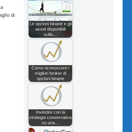
la
glio di
Le opzioni binarie e gli
asset disponibili
sulla…
Come riconoscere i
migliori broker di
opzioni binarie
Investire con la
strategia conservativa
su una…