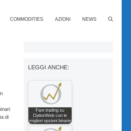
COMMODITIES
AZIONI
NEWS
LEGGI ANCHE:
in
inari
Fare trading su
OptionWeb con le
ia di
migliori opzioni binarie