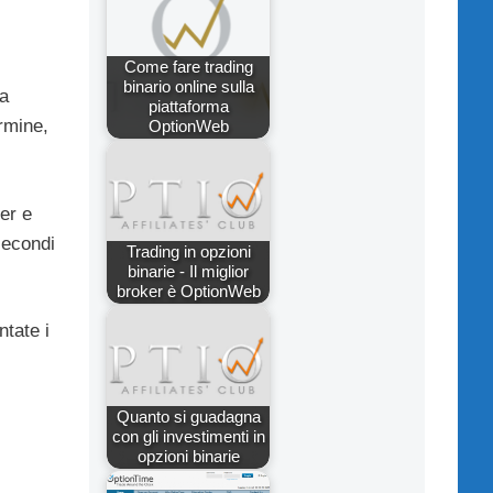
Come fare trading
binario online sulla
za
piattaforma
ermine,
OptionWeb
er e
secondi
Trading in opzioni
binarie - Il miglior
broker è OptionWeb
ntate i
Quanto si guadagna
con gli investimenti in
opzioni binarie