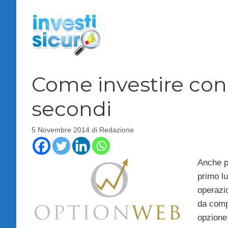
Vai
al
contenuto
Come investire con 
secondi
5 Novembre 2014
di
Redazione
Anche pe
primo lu
operazio
da compi
opzione