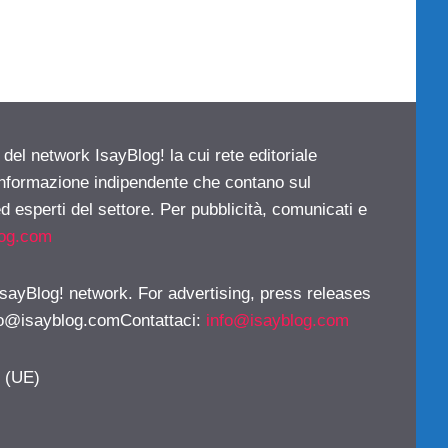
 del network IsayBlog! la cui rete editoriale
 informazione indipendente che contano sul
d esperti del settore. Per pubblicità, comunicati e
log.com
 IsayBlog! network. For advertising, press releases
fo@isayblog.comContattaci
:
info@isayblog.com
y (UE)