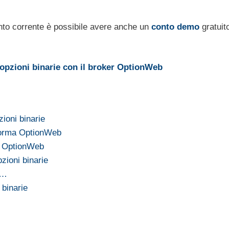
conto corrente è possibile avere anche un
conto demo
gratuit
e opzioni binarie con il broker OptionWeb
ioni binarie
aforma OptionWeb
 è OptionWeb
zioni binarie
a…
 binarie