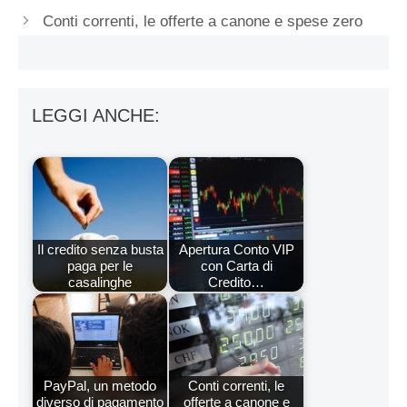
Conti correnti, le offerte a canone e spese zero
LEGGI ANCHE:
Il credito senza busta
Apertura Conto VIP
paga per le
con Carta di
casalinghe
Credito…
PayPal, un metodo
Conti correnti, le
diverso di pagamento
offerte a canone e