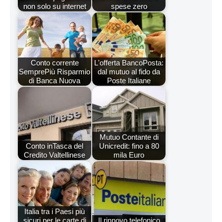
non solo su internet
spese zero
Conto corrente
L'offerta BancoPosta:
SemprePiù Risparmio
dal mutuo al fido da
di Banca Nuova
Poste Italiane
Mutuo Contante di
Conto inTasca del
Unicredit: fino a 80
Credito Valtellinese
mila Euro
Italia tra i Paesi più
sicuri per le carte di
Il rinnovo telefonico