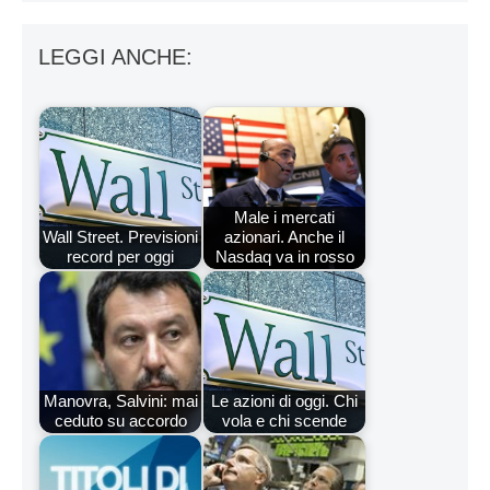
LEGGI ANCHE:
Male i mercati
Wall Street. Previsioni
azionari. Anche il
record per oggi
Nasdaq va in rosso
Manovra, Salvini: mai
Le azioni di oggi. Chi
ceduto su accordo
vola e chi scende