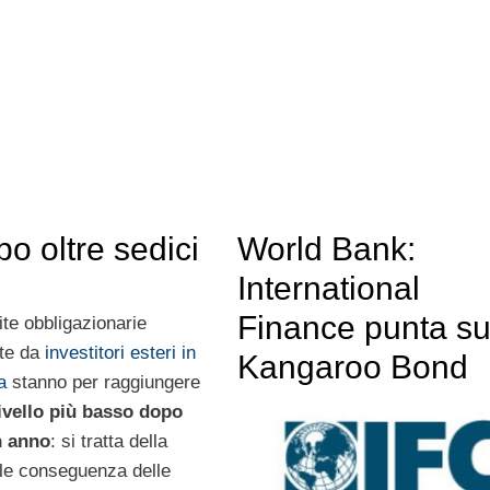
o oltre sedici
World Bank:
International
Finance punta su
te obbligazionarie
ate da
investitori esteri in
Kangaroo Bond
a
stanno per raggiungere
 livello più basso dopo
n anno
: si tratta della
ale conseguenza delle