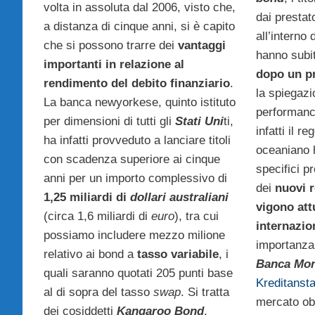
volta in assoluta dal 2006, visto che,
dai prestato
a distanza di cinque anni, si è capito
all’interno 
che si possono trarre dei
vantaggi
hanno subi
importanti in relazione al
dopo un pr
rendimento del debito finanziario
.
la spiegazi
La banca newyorkese, quinto istituto
performanc
per dimensioni di tutti gli
Stati Uni
ti,
infatti il r
ha infatti provveduto a lanciare titoli
oceaniano h
con scadenza superiore ai cinque
specifici p
anni per un importo complessivo di
dei
nuovi r
1,25 miliardi di
dollari australiani
vigono att
(circa 1,6 miliardi di
euro
), tra cui
internazio
possiamo includere mezzo milione
importanza
relativo ai bond a
tasso variabile
, i
Banca Mon
quali saranno quotati 205 punti base
Kreditansta
al di sopra del tasso
swap
. Si tratta
mercato ob
dei cosiddetti
Kangaroo Bond
,