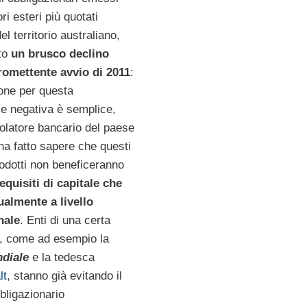
ri esteri più quotati
del territorio australiano,
to
un brusco declino
omettente avvio di 2011
:
one per questa
e negativa è semplice,
egolatore bancario del paese
a fatto sapere che questi
rodotti non beneficeranno
equisiti di capitale che
ualmente a livello
nale
. Enti di una certa
, come ad esempio la
diale
e la tedesca
lt
, stanno già evitando il
bligazionario