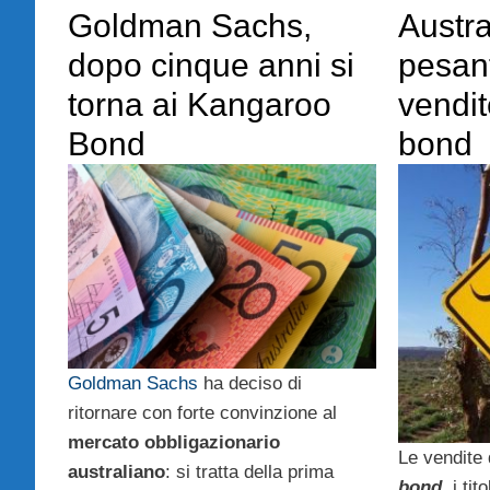
Goldman Sachs,
Austra
dopo cinque anni si
pesant
torna ai Kangaroo
vendi
Bond
bond
Goldman Sachs
ha deciso di
ritornare con forte convinzione al
mercato obbligazionario
Le vendite 
australiano
: si tratta della prima
bond
, i ti