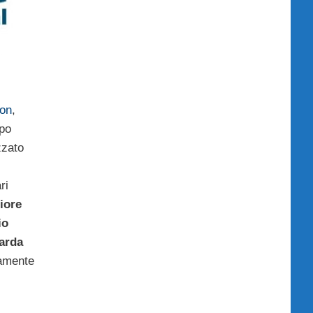
ion
,
ppo
zzato
ri
iore
io
uarda
iamente