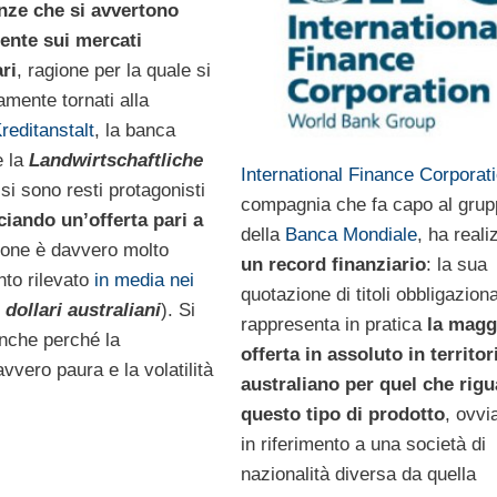
nze che si avvertono
ente sui mercati
ri
, ragione per la quale si
amente tornati alla
reditanstalt
, la banca
e la
Landwirtschaftliche
International Finance Corporat
si sono resti protagonisti
compagnia che fa capo al gru
ciando un’offerta pari a
della
Banca Mondiale
, ha reali
tione è davvero molto
un record finanziario
: la sua
nto rilevato
in media nei
quotazione di titoli obbligaziona
i
dollari australiani
). Si
rappresenta in pratica
la magg
 anche perché la
offerta in assoluto in territor
vvero paura e la volatilità
australiano per quel che rig
questo tipo di prodotto
, ovv
in riferimento a una società di
nazionalità diversa da quella