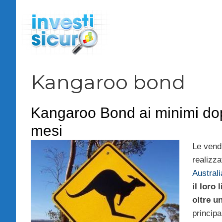
Vai
al
contenuto
Kangaroo bond
Kangaroo Bond ai minimi dop
mesi
Le vendi
realizz
Australi
il loro
oltre u
princip