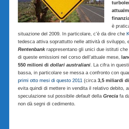
turbole
attualm
finanzia
è pratic
situazione del 2009. In particolare, c’è da dire che
K
tedesca attiva soprattutto nelle attività di sviluppo, 
Rentenbank
rappresentano gli unici due istituti che 
di queste emissioni nel corso dell’attuale mese,
lan
550 milioni di
dollari australiani
. La cifra in ques
bassa, in particolare se messa a confronto con qua
primi otto mesi di questo 2011
(circa
3,5 miliardi d
evita quindi di mettere in vendita il relativo debito,
speculazione sul possibile
default
della
Grecia
fa da
non dà segni di cedimento.