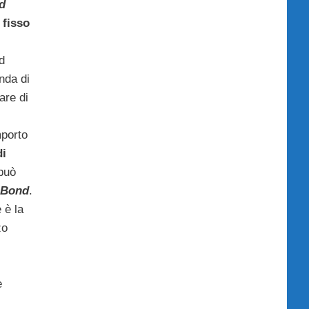
d
 fisso
d
enda di
are di
mporto
di
 può
 Bond
.
 è la
zo
e