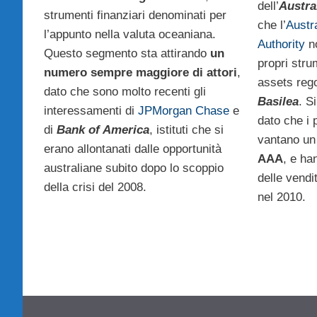
dell’
Austra
strumenti finanziari denominati per
che l’
Austr
l’appunto nella valuta oceaniana.
Authority
no
Questo segmento sta attirando
un
propri stru
numero sempre maggiore di attori
,
assets rego
dato che sono molto recenti gli
Basilea
. Si
interessamenti di
JPMorgan Chase
e
dato che i p
di
Bank of America
, istituti che si
vantano u
erano allontanati dalle opportunità
AAA
, e ha
australiane subito dopo lo scoppio
delle vend
della crisi del 2008.
nel 2010.