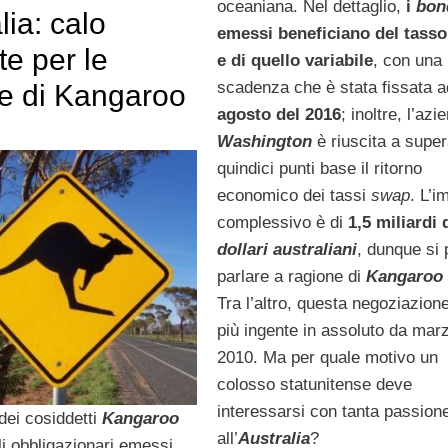
oceaniana. Nel dettaglio,
i
bon
lia: calo
emessi beneficiano del tasso
e per le
e di quello variabile
, con una
scadenza che è stata fissata a
te di Kangaroo
agosto del 2016
; inoltre, l’azi
Washington
è riuscita a super
quindici punti base il ritorno
economico dei tassi
swap
. L’i
complessivo è di
1,5 miliardi 
dollari australiani
, dunque si
parlare a ragione di
Kangaroo
Tra l’altro, questa negoziazione
più ingente in assoluto da mar
2010. Ma per quale motivo un
colosso statunitense deve
interessarsi con tanta passion
dei cosiddetti
Kangaroo
all’
Australia
?
toli obbligazionari emessi