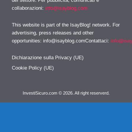
del settore. Per pubblicità, comunicati e
collaborazioni:
info@isayblog.com
This website is part of the IsayBlog! network. For
advertising, press releases and other
opportunities:
info@isayblog.comContattaci
:
info@isa
Dichiarazione sulla Privacy (UE)
Cookie Policy (UE)
InvestiSicuro.com © 2026. All right reserverd.