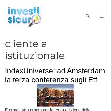
Vai
al
ME
contenuto
clientela
istituzionale
IndexUniverse: ad Amsterdam
la terza conferenza sugli Etf
È ormai tutto pronto per la terza edizione della