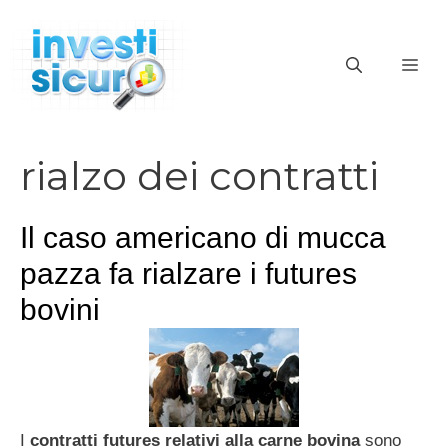
Vai
al
ME
contenuto
rialzo dei contratti
Il caso americano di mucca
pazza fa rialzare i futures
bovini
I
contratti futures relativi alla carne bovina
sono