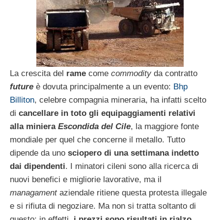
La crescita del
rame
come
commodity
da contratto
future
è dovuta principalmente a un evento:
Bhp
Billiton
, celebre compagnia mineraria, ha infatti scelto
di
cancellare in toto gli equipaggiamenti relativi
alla miniera
Escondida del Cile
, la maggiore fonte
mondiale per quel che concerne il metallo. Tutto
dipende da uno
sciopero di una settimana indetto
dai dipendenti
. I minatori cileni sono alla ricerca di
nuovi benefici e migliorie lavorative, ma il
managament
aziendale ritiene questa protesta illegale
e si rifiuta di negoziare. Ma non si tratta soltanto di
questo; in effetti,
i prezzi sono risultati in rialzo