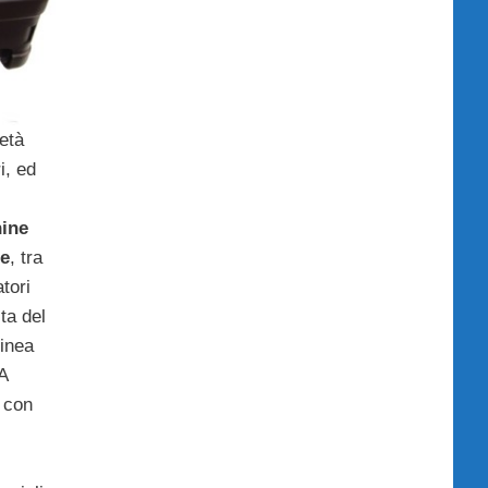
ietà
i, ed
ine
de
, tra
tori
ta del
linea
 A
à con