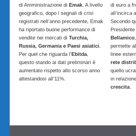
di Amministrazione di
Emak
. A livello
di euro a f
geografico, dopo i segnali di crisi
all’incirca 
registrati nell’anno precedente, Emak
Secondo qu
ha riportato buone performance di
Presidente
vendite nei mercati di
Turchia,
Bellamico
Russia, Germania e Paesi asiatici
.
permette al
Per quel che riguarda l’
Ebitda
,
linee estern
questo stando ai dati preliminari è
rete distri
aumentato rispetto allo scorso anno
quello ucra
attestandosi all’11%.
in relazion
crescita
.