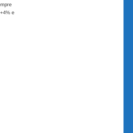
empre
a +4% e