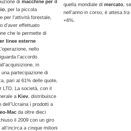
ibuzione di
macchine per il
quella mondiale di
mercato
, s
io
, per la piccola
nell’anno in corso, è attesa tr
e per l’attività forestale,
+6%.
o d’aver effettuato
ne che le permette di
er linee esterne
L’operazione, nello
riguarda l’accordo
all’acquisizione, in
i una partecipazione di
, pari al 61% delle quote,
r LTD. La società, con il
nerale a
Kiev
, distribuisce
 dell’Ucraina i prodotti a
eo-Mac
da oltre dieci
chiuso il 2009 con un giro
i all’incirca a cinque milioni