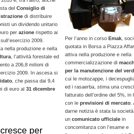
 2010 e, tra l’altro, anche
osta del
Consiglio di
strazione
di distribuire
onisti un dividendo unitario
euro per
azione
rispetto ai
Per l’anno in corso
Emak
, soc
sull’esercizio 2009.
quotata in Borsa a Piazza Affar
a nella produzione e nella
attiva nella produzione e nella
ltura
, l’attività forestale ed
commercializzazione di
macch
ento a 206,8 milioni di
per la manutenzione del ver
ercizio 2009. In ascesa si
cui le motozappe, i decespuglia
lidato
, che passa dai 9,4
ed i rasaerba, stima una cresci
ni di euro al
31 dicembre
fatturato dell’ordine del 5%, in 
con le
previsioni di mercato
.
darne notizia è stata la societ
un
comunicato ufficiale
in
concomitanza con l’esame e
cresce per