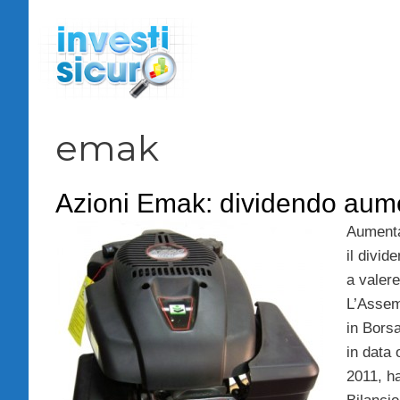
Vai
al
contenuto
emak
Azioni Emak: dividendo aum
Aumenta
il divid
a valere
L’Assem
in Bors
in data 
2011, ha