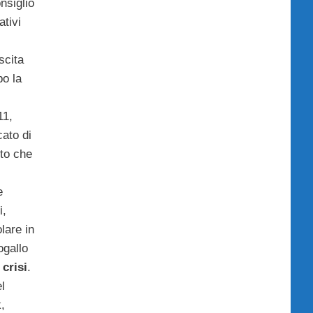
nsiglio
ativi
scita
po la
l
11,
ato di
to che
e
i,
olare in
ogallo
 crisi
.
el
,