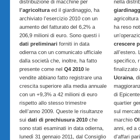
distribuzione di macchine per
nella distr
l’agricoltura
ed il giardinaggio, ha
giardinagg
archiviato l’esercizio 2010 con un
agricoltura 
aumento del fatturato del 6,2% a
ha reso not
206,9 milioni di euro. Sono questi i
un’operazio
dati preliminari
forniti in data
crescere p
odierna con un comunicato ufficiale
all’estero. 
dalla società che, inoltre, ha fatto
specifico, 
presente come nel
Q4 2010
le
finalizzato 
vendite abbiano fatto registrare una
Ucraina
, d
crescita superiore alla media annuale
maggioranza
con un +9,3% a 42 milioni di euro
di Epicente
rispetto allo stesso trimestre
quartier ge
dell’anno 2009. Queste le risultanze
sul mercato
sui
dati di prechiusura 2010
che
marchio
Ol
sono stati esaminati in data odierna,
anni, ed a 
lunedì 31 gennaio 2011, dal Consiglio
d’affari par