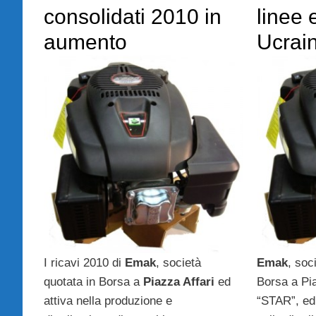
consolidati 2010 in
linee 
aumento
Ucrai
I ricavi 2010 di
Emak
, società
Emak
, soc
quotata in Borsa a
Piazza Affari
ed
Borsa a Pi
attiva nella produzione e
“STAR”, ed 