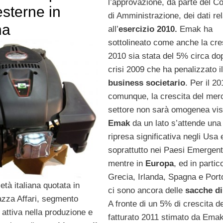
l’approvazione, da parte del Co
esterne in
di Amministrazione, dei dati rel
na
all’
esercizio
2010.
Emak ha
sottolineato come anche la cre
2010 sia stata del 5% circa do
crisi 2009 che ha penalizzato i
business societario
. Per il 20
comunque, la crescita del merc
settore non sarà omogenea vis
Emak
da un lato s’attende una
ripresa significativa negli Usa 
soprattutto nei Paesi Emergent
mentre in
Europa
, ed in partic
Grecia, Irlanda, Spagna e Port
ietà italiana quotata in
ci sono ancora delle
sacche di
azza Affari, segmento
A fronte di un 5% di crescita d
attiva nella produzione e
fatturato 2011 stimato da Emak