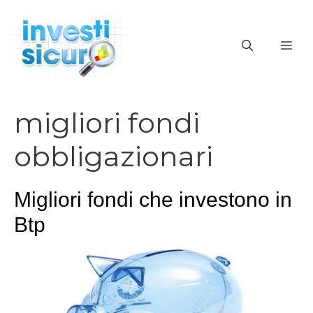
Vai
al
ME
contenuto
migliori fondi
obbligazionari
Migliori fondi che investono in
Btp