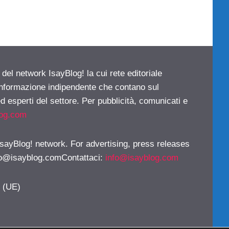
 del network IsayBlog! la cui rete editoriale
 informazione indipendente che contano sul
d esperti del settore. Per pubblicità, comunicati e
log.com
 IsayBlog! network. For advertising, press releases
fo@isayblog.comContattaci
:
info@isayblog.com
y (UE)