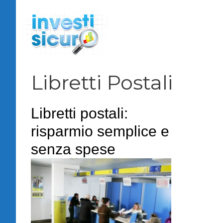
Vai
al
contenuto
Libretti Postali
Libretti postali:
risparmio semplice e
senza spese