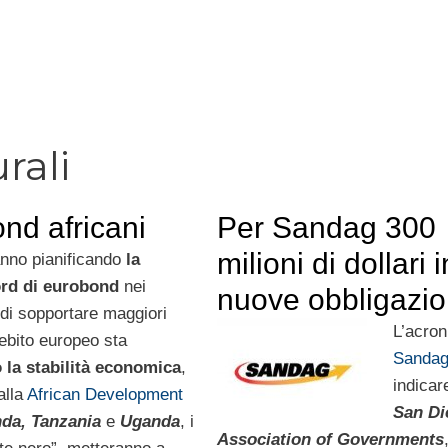
rali
ond africani
Per Sandag 300
milioni di dollari i
nno pianificando
la
ord di eurobond
nei
nuove obbligazio
 di sopportare maggiori
L’acro
 debito europeo sta
Sanda
 la stabilità economica
,
indicar
alla
African Development
San Di
da, Tanzania
e
Uganda
, i
Association of Governments