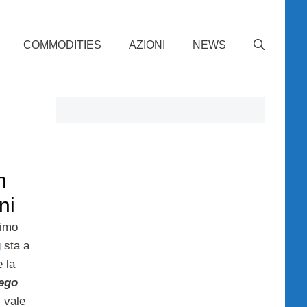
COMMODITIES
AZIONI
NEWS
n
ni
nimo
g
sta a
e la
ego
, vale