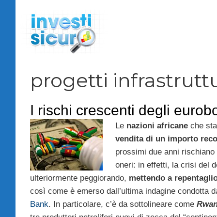
Vai
al
contenuto
progetti infrastruttu
I rischi crescenti degli eurob
Le
nazioni africane
che sta
vendita di un importo rec
prossimi due anni rischiano
oneri: in effetti, la crisi del
ulteriormente peggiorando,
mettendo a repentaglio
così come è emerso dall’ultima indagine condotta d
Bank
. In particolare, c’è da sottolineare come
Rwan