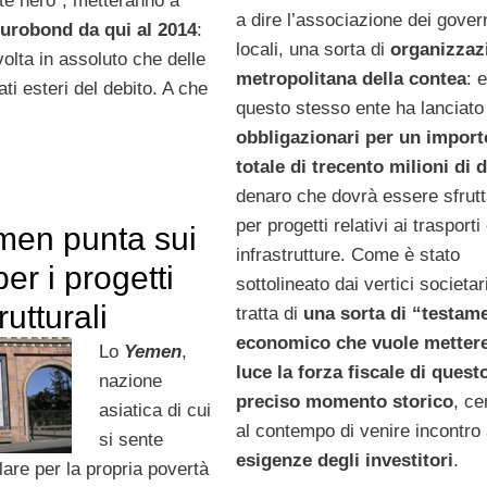
ente nero”, metteranno a
a dire l’associazione dei gover
 eurobond da qui al 2014
:
locali, una sorta di
organizzaz
volta in assoluto che delle
metropolitana della contea
: 
ti esteri del debito. A che
questo stesso ente ha lanciat
obbligazionari per un import
totale di trecento milioni di d
denaro che dovrà essere sfrutt
per progetti relativi ai trasporti 
men punta sui
infrastrutture. Come è stato
er i progetti
sottolineato dai vertici societari
rutturali
tratta di
una sorta di “testam
economico che vuole mettere
Lo
Yemen
,
luce la forza fiscale di quest
nazione
preciso momento storico
, c
asiatica di cui
al contempo di venire incontro 
si sente
esigenze degli investitori
.
are per la propria povertà