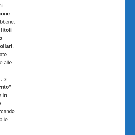
ni
ione
ebbene,
o
titoli
o
ollari
,
ato
e alle
, si
ento”
 in
o
ercando
alle