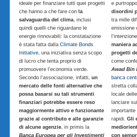
ideale per finanziare tutti quei progetti
e purtroppo
che hanno a che fare con
la
disordini p
salvaguardia del clima
, inclusi
tra mille di
quindi quelli che riguardano le
emissione d
energie rinnovabili: la constatazione
l’intenzion
è stata fatta dalla
Climate Bonds
maniera ad
Initiative
, una iniziativa senza scopo
progetti d
di lucro che tenta proprio di
come conf
promuovere l’economia verde.
Awad Bin
Secondo l’associazione, infatti,
un
banca cent
mercato delle fonti alternative che
stretta col
possa basarsi su tali strumenti
locale dell
finanziari potrebbe essere reso
lanciare su
maggiormente attivo e funzionante
importante 
grazie al contributo e alle garanzie
rapidi.
Gli 
di alcune agenzie
, in primis la
mediorient
Banca Europea per gli Investimenti
con sempr