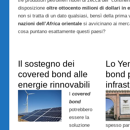
tre produttori petroliferi nuovi di zecca del “contin
disposizione
oltre ottocento milioni di dollari in
non si tratta di un dato qualsiasi, bensì della prima 
nazioni dell’
Africa
orientale
si avvicinano ai merca
cosa puntano esattamente questi paesi?
Il sostegno dei
Lo Ye
covered bond alle
bond p
energie rinnovabili
infrast
I
covered
bond
potrebbero
essere la
soluzione
spesso parl