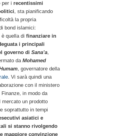
 per i
recentissimi
olitici
, sta pianificando
fficoltà la propria
i bond islamici:
e è quella di
finanziare in
eguata i principali
el governo di
Sana’a
,
ermato da
Mohamed
 Humam
, governatore della
rale
. Vi sarà quindi una
laborazione con il ministero
e Finanze, in modo da
l mercato un prodotto
e soprattutto in tempi
esecutivi asiatici e
ali si stanno rivolgendo
e maggiore convinzione