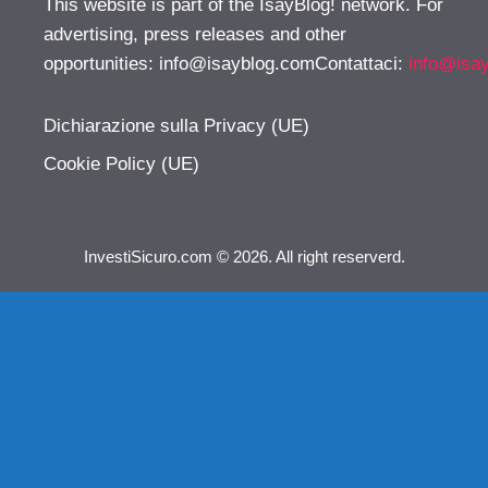
This website is part of the IsayBlog! network. For
advertising, press releases and other
opportunities:
info@isayblog.comContattaci
:
info@isa
Dichiarazione sulla Privacy (UE)
Cookie Policy (UE)
InvestiSicuro.com © 2026. All right reserverd.