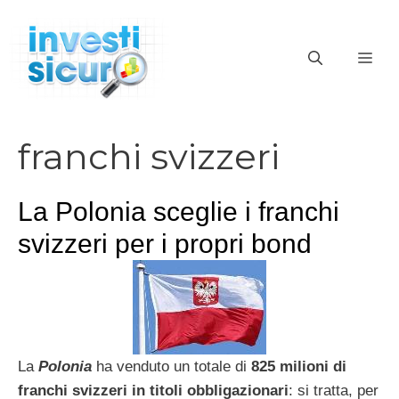
Vai
al
ME
contenuto
franchi svizzeri
La Polonia sceglie i franchi
svizzeri per i propri bond
La
Polonia
ha venduto un totale di
825 milioni di
franchi svizzeri in titoli obbligazionari
: si tratta, per